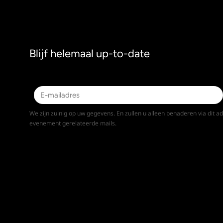
Blijf helemaal up-to-date
We zijn zuinig op uw gegevens. En zullen u alleen benaderen via dit a
evenement gerelateerde mails.