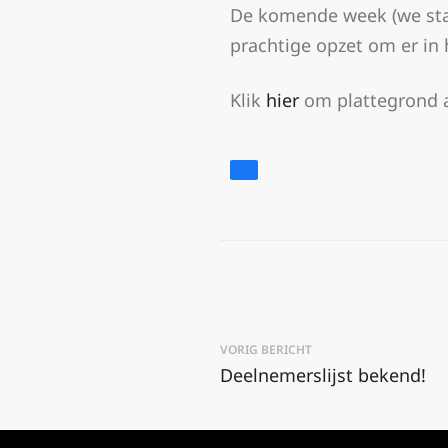
De komende week (we star
prachtige opzet om er in
Klik
hier
om plattegrond a
VORIG BERICHT
Deelnemerslijst bekend!