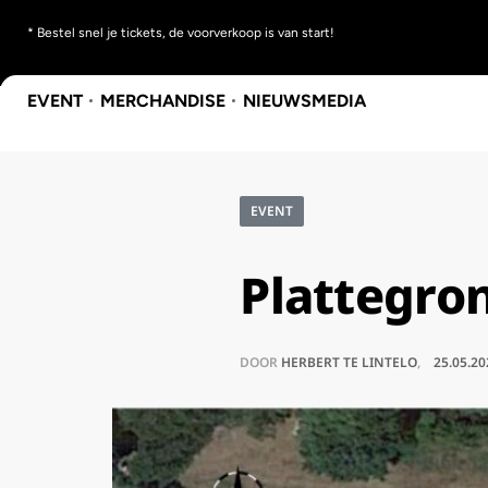
* Bestel snel je tickets, de voorverkoop is van start!
EVENT
MERCHANDISE
NIEUWS
MEDIA
EVENT
Plattegro
DOOR
HERBERT TE LINTELO
25.05.20