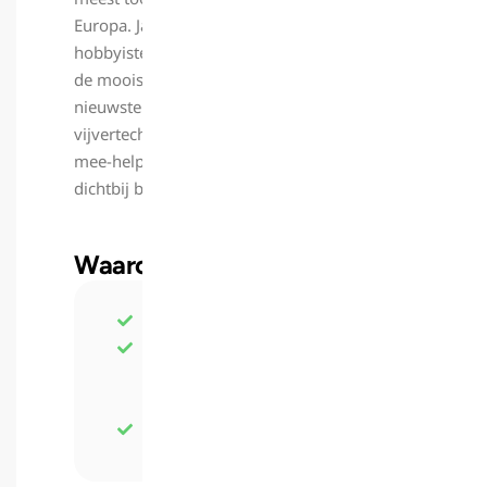
Europa. Jaarlijks komen duizenden bezoekers,
hobbyisten, kwekers en professionals samen om
de mooiste Nishikigoi te bewonderen en de
nieuwste innovaties op het gebied van
vijvertechniek te ontdekken. Als liefhebber kun je
mee-helpen en de mooiste koi van Europa van
dichtbij bekijken!
Waarom vrijwilligen?
Vrijwilligerskorting
Jouw netwerk uit te breiden met
professionals, leveranciers en
koi-liefhebbers uit heel Europa.
Koi van dichtbij meemaken!