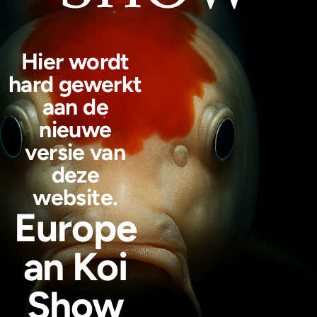
Hier wordt
hard gewerkt
aan de
nieuwe
versie van
deze
website.
Europe
an Koi
Show