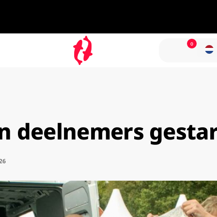
0
en deelnemers gestar
26