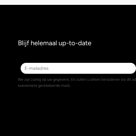
Blijf helemaal up-to-date
We zijn zuinig op uw gegevens. En zullen u alleen benaderen via dit a
evenement gerelateerde mails.