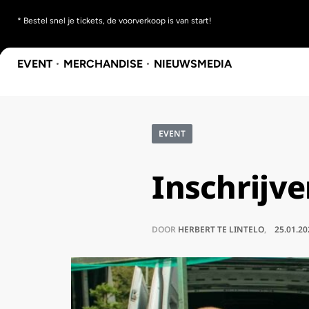
* Bestel snel je tickets, de voorverkoop is van start!
EVENT
MERCHANDISE
NIEUWS
MEDIA
EVENT
Inschrijv
DOOR
HERBERT TE LINTELO
25.01.20