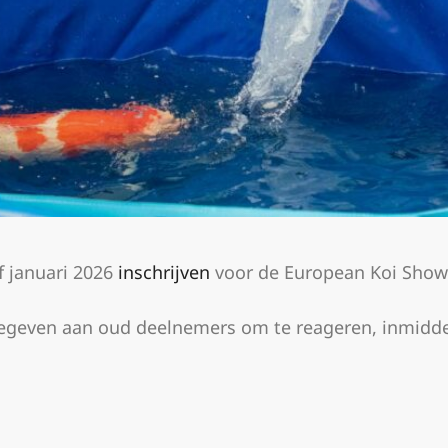
 januari 2026
inschrijven
voor de European Koi Show
gegeven aan oud deelnemers om te reageren, inmiddels